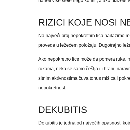
naneti više štete nego koristi, a ako ulažete 
RIZICI KOJE NOSI
Na najveći broj nepokretnih lica nailazimo m
provede u ležećem položaju. Dugotrajno ležanj
Ako nepokretno lice može da pomera ruke, mo
rukama, neka se samo češlja ili hrani, narav
sitnim aktivnostima čuva tonus mišića i pokre
nepokretnost.
DEKUBITIS
Dekubitis je jedna od najvećih opasnosti koj