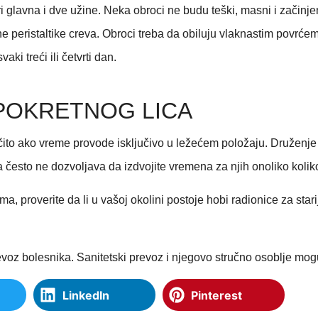
i glavna i dve užine. Neka obroci ne budu teški, masni i začinjen
ne peristaltike creva. Obroci treba da obiluju vlaknastim povrće
ki treći ili četvrti dan.
EPOKRETNOG LICA
o ako vreme provode isključivo u ležećem položaju. Druženje i 
često ne dozvoljava da izdvojite vremena za njih onoliko koliko 
, proverite da li u vašoj okolini postoje hobi radionice za starij
revoz bolesnika. Sanitetski prevoz i njegovo stručno osoblje m
LinkedIn
Pinterest