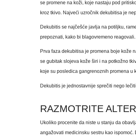
se promene na koži, koje nastaju pod pritisk
kroz tkivo. Najveći uzročnik dekubitisa je ne
Dekubitis se najčešće javlja na potiljku, ra
prepoznati, kako bi blagovremeno reagovali.
Prva faza dekubitisa je promena boje kože na m
se gubitak slojeva kože širi i na potkožno tkiv
koje su posledica gangrenoznih promena u k
Dekubitis je jednostavnije sprečiti nego leči
RAZMOTRITE ALTER
Ukoliko procenite da niste u stanju da obavl
angažovati medicinsku sestru kao ispomoć. 