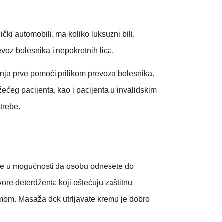
ki automobili, ma koliko luksuzni bili,
voz bolesnika i nepokretnih lica.
anja prve pomoći prilikom prevoza bolesnika.
žećeg pacijenta, kao i pacijenta u invalidskim
trebe.
niste u mogućnosti da osobu odnesete do
vore deterdženta koji oštećuju zaštitnu
emom. Masaža dok utrljavate kremu je dobro