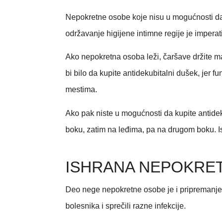
Nepokretne osobe koje nisu u mogućnosti da 
održavanje higijene intimne regije je imperat
Ako nepokretna osoba leži, čaršave držite mak
bi bilo da kupite antidekubitalni dušek, jer 
mestima.
Ako pak niste u mogućnosti da kupite antide
boku, zatim na leđima, pa na drugom boku. Is
ISHRANA NEPOKRE
Deo nege nepokretne osobe je i pripremanje o
bolesnika i sprečili razne infekcije.