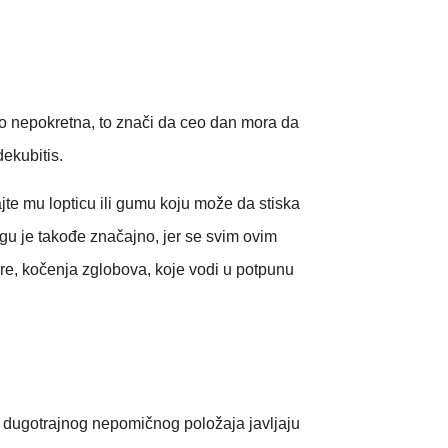
no nepokretna, to znači da ceo dan mora da
dekubitis.
te mu lopticu ili gumu koju može da stiska
gu je takođe značajno, jer se svim ovim
ture, kočenja zglobova, koje vodi u potpunu
om dugotrajnog nepomičnog položaja javljaju