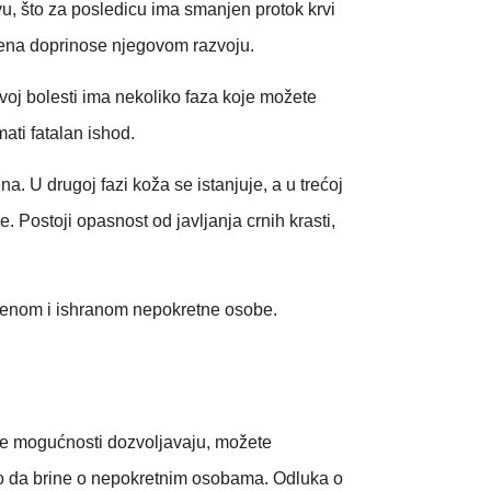
u, što za posledicu ima smanjen protok krvi
gijena doprinose njegovom razvoju.
voj bolesti ima nekoliko faza koje možete
ati fatalan ishod.
a. U drugoj fazi koža se istanjuje, a u trećoj
e. Postoji opasnost od javljanja crnih krasti,
igijenom i ishranom nepokretne osobe.
jske mogućnosti dozvoljavaju, možete
no da brine o nepokretnim osobama. Odluka o