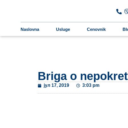
Naslovna
Usluge
Cenovnik
Bl
Briga o nepokr
јул 17, 2019
3:03 pm