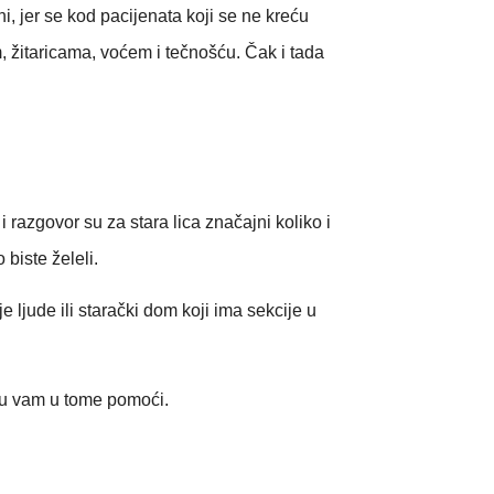
i, jer se kod pacijenata koji se ne kreću
m, žitaricama, voćem i tečnošću. Čak i tada
razgovor su za stara lica značajni koliko i
biste želeli.
e ljude ili starački dom koji ima sekcije u
ogu vam u tome pomoći.