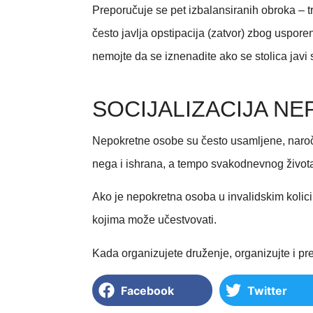
Preporučuje se pet izbalansiranih obroka – tr
često javlja opstipacija (zatvor) zbog uspore
nemojte da se iznenadite ako se stolica javi sva
SOCIJALIZACIJA N
Nepokretne osobe su često usamljene, naročit
nega i ishrana, a tempo svakodnevnog života 
Ako je nepokretna osoba u invalidskim kolicima
kojima može učestvovati.
Kada organizujete druženje, organizujte i p
Facebook
Twitter