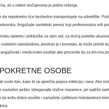
, ali u nekim slučajevima je jedino rešenje.
 da nepokretno lice bezbedno transportujete na odredište. Putnič
esnika. Angažujte sanitetski prevoz koji profesionalno vrši pre
nsku opremu i priključke za njen rad, za slučaj potrebe ukaziv
o svetskim standardima, prostran je i komotan, te može primiti le
e angažovati i medicinsko osoblje ako procenite da za tim ima po
NEPOKRETNE OSOBE
ati svaki dan, kako bi se sprečila pojava infekcija i rana. Ako 
ite navlažen peškir. Izbegavajte vlažne maramice, jer sadrže rast
je da kožu dobro osušite i namažete zaštitnom hidratantnom kr
tkiva.