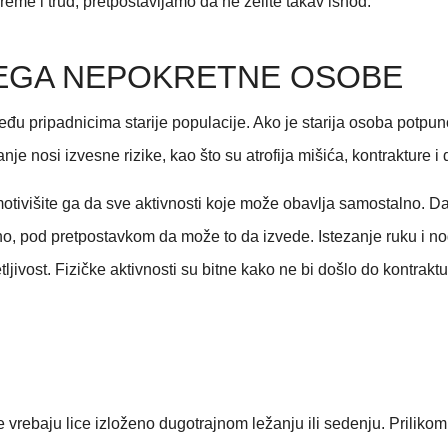
vreme i trud, pretpostavljamo da ne želite takav ishod.
 NEGA NEPOKRETNE OSOBE
eđu pripadnicima starije populacije. Ako je starija osoba potpu
e nosi izvesne rizike, kao što su atrofija mišića, kontrakture i 
tivišite ga da sve aktivnosti koje može obavlja samostalno. Daj
no, pod pretpostavkom da može to da izvede. Istezanje ruku i no
tljivost. Fizičke aktivnosti su bitne kako ne bi došlo do kontrak
e vrebaju lice izloženo dugotrajnom ležanju ili sedenju. Prilik