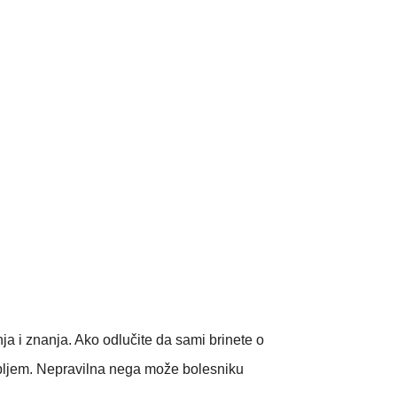
a i znanja. Ako odlučite da sami brinete o
obljem. Nepravilna nega može bolesniku