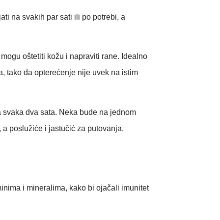
na svakih par sati ili po potrebi, a
mogu oštetiti kožu i napraviti rane. Idealno
a, tako da opterećenje nije uvek na istim
 na svaka dva sata. Neka bude na jednom
a poslužiće i jastučić za putovanja.
nima i mineralima, kako bi ojačali imunitet