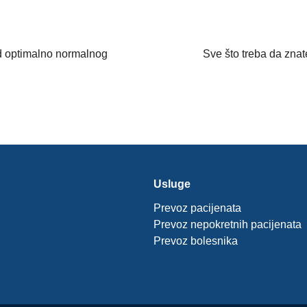
pod optimalno normalnog
Sve što treba da znat
Usluge
Prevoz pacijenata
Prevoz nepokretnih pacijenata
Prevoz bolesnika