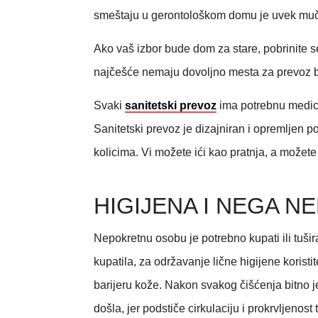
smeštaju u gerontološkom domu je uvek mučna
Ako vaš izbor bude dom za stare, pobrinite se
najčešće nemaju dovoljno mesta za prevoz bol
Svaki
sanitetski prevoz
ima potrebnu medici
Sanitetski prevoz je dizajniran i opremljen p
kolicima. Vi možete ići kao pratnja, a možet
HIGIJENA I NEGA 
Nepokretnu osobu je potrebno kupati ili tušir
kupatila, za održavanje lične higijene korist
barijeru kože. Nakon svakog čišćenja bitno 
došla, jer podstiče cirkulaciju i prokrvljenost 