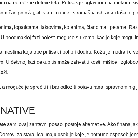
om na određene delove tela. Pritisak je uglavnom na mekom tkiv
pomičan položaj, ali slab imunitet, siromašna ishrana i loša hi
menima, lopaticama, laktovima, kolenima, člancima i petama. Raz
 U poodmakloj fazi bolesti moguće su komplikacije koje mogu im
estima koja trpe pritisak i bol pri dodiru. Koža je modra i crven
o. U četvrtoj fazi dekubitis može zahvatiti kosti, mišiće i zglobov
oži.
ti, a moguće je sprečiti ili bar odložiti pojavu rana ispravnom h
NATIVE
jate sami ovaj zahtevni posao, postoje alternative. Ako finansi
Domovi za stara lica imaju osoblje koje je potpuno osposoblje