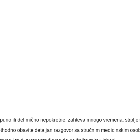
uno ili delimično nepokretne, zahteva mnogo vremena, strpljenj
rethodno obavite detaljan razgovor sa stručnim medicinskim os