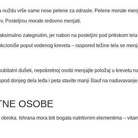
nuždu vrše same nose pelene za odrasle. Pelene morate menjati 
iv. Posteljinu morate redovno menjati.
simalno zategnutim, jer nabori na posteljini pod pritiskom tela 
funkcioniše poput vodenog kreveta – raspored težine tela se menj
kubitalni dušek, nepokretnoj osobi menjajte položaj u krevetu
pod donjeg dela leđa i peta stavite manji šlauf na naduvavanje, 
TNE OSOBE
broka. Ishrana mora biti bogata nutritivnim elementima – vitami